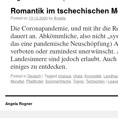
Romantik im tschechischen M
Posted on
13.12.2020
by
Angela
Die Coronapandemie, und mit ihr die R
dauert an. Abkömmliche, also nicht „sy
das eine pandemische Neuschöpfung) A
verboten oder zumindest unerwünscht. 
Landesinnere sind jedoch erlaubt. Auch 
einiges zu entdecken.
Posted in
Deutsch
|
Tagged
chalupa
,
chata
,
Konopiště
,
Landha
Mondtal
,
Pfadfinder
,
Sommerfrische
,
Tramp
,
Tschechien
|
Leave
Angela Rogner