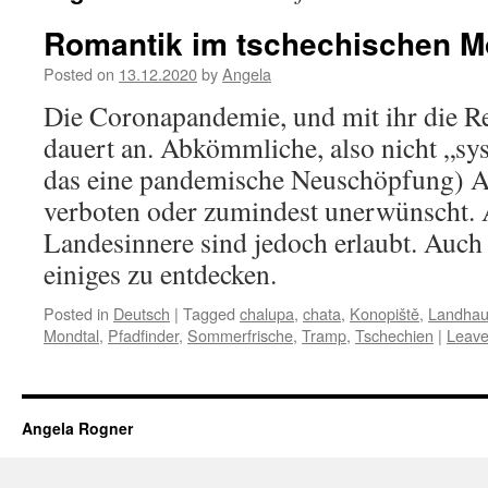
Romantik im tschechischen M
Posted on
13.12.2020
by
Angela
Die Coronapandemie, und mit ihr die R
dauert an. Abkömmliche, also nicht „sy
das eine pandemische Neuschöpfung) A
verboten oder zumindest unerwünscht. 
Landesinnere sind jedoch erlaubt. Auch 
einiges zu entdecken.
Posted in
Deutsch
|
Tagged
chalupa
,
chata
,
Konopiště
,
Landha
Mondtal
,
Pfadfinder
,
Sommerfrische
,
Tramp
,
Tschechien
|
Leave
Angela Rogner