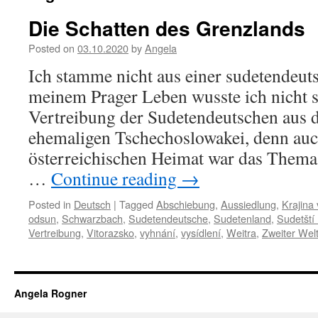
Die Schatten des Grenzlands
Posted on
03.10.2020
by
Angela
Ich stamme nicht aus einer sudetendeut
meinem Prager Leben wusste ich nicht se
Vertreibung der Sudetendeutschen aus 
ehemaligen Tschechoslowakei, denn auc
österreichischen Heimat war das Thema
…
Continue reading
→
Posted in
Deutsch
|
Tagged
Abschiebung
,
Aussiedlung
,
Krajina 
odsun
,
Schwarzbach
,
Sudetendeutsche
,
Sudetenland
,
Sudetští
Vertreibung
,
Vitorazsko
,
vyhnání
,
vysídlení
,
Weitra
,
Zweiter Welt
Angela Rogner